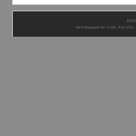
EDIZI
Via N.Bonaparte 50- 47100 - Forlì (FC) 