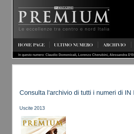
Claudio Domenicali, Lorenzo
Cherubini, Alessandra
HOME PAGE
ULTIMO NUMERO
ARCHIVIO
D'Ettore, Giacomo Musone...
In questo numero:
Claudio Domenicali, Lorenzo Cherubini, Alessandra D'E
Consulta l'archivio di tutti i numeri
Uscite 2013