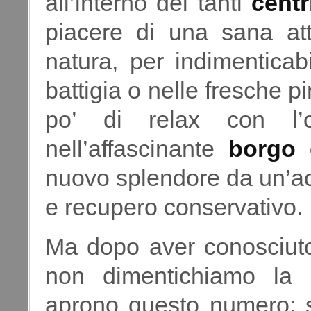
all’interno dei tanti
centr
piacere di una sana atti
natura, per indimenticab
battigia o nelle fresche 
po’ di relax con l’
nell’affascinante
borgo d
nuovo splendore da un’acc
e recupero conservativo.
Ma dopo aver conosciuto 
non dimentichiamo la c
aprono questo numero: s