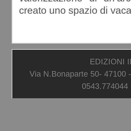
creato uno spazio di vaca
EDIZIONI I
Via N.Bonaparte 50- 47100 - 
0543.774044 