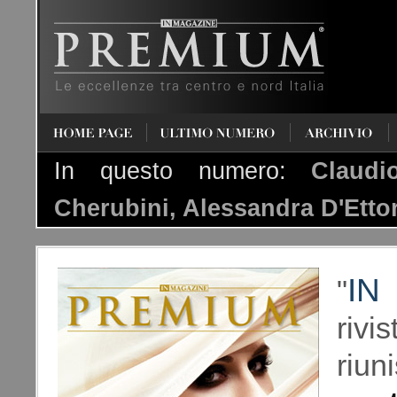
Claudio Domenicali, Lorenzo
Cherubini, Alessandra
HOME PAGE
ULTIMO NUMERO
ARCHIVIO
D'Ettore, Giacomo Musone...
In questo numero:
Claudi
Cherubini, Alessandra D'Etto
IN
"
riv
riun