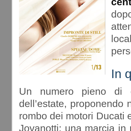
cent
dopo
atte
loc
pers
In 
Un numero pieno di en
dell’estate, proponendo ne
rombo dei motori Ducati e 
Jovanotti: una marcia in 